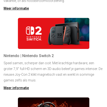
vakantie, of als noodstroomvoorziening.
Meer informatie
Nintendo | Nintendo Switch 2
Speel samen, scherper dan ooit. Met krachtige hardware, een
groter 7,9” full-HD scherm en 3D-audio beleef je games intenser. De
nieuwe Joy-Con 2 klikt magnetisch vast en werkt in sommige
games zelfs als muis.
Meer informatie