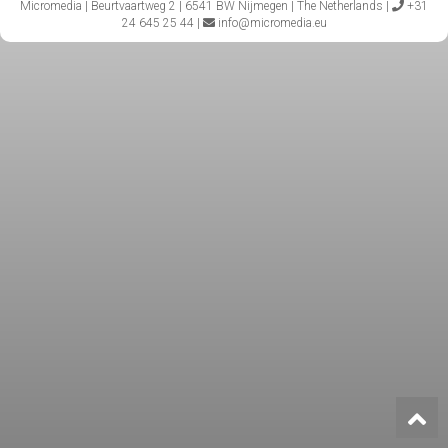
Micromedia | Beurtvaartweg 2 | 6541 BW Nijmegen | The Netherlands |
+31
24 645 25 44 |
info@micromedia.eu